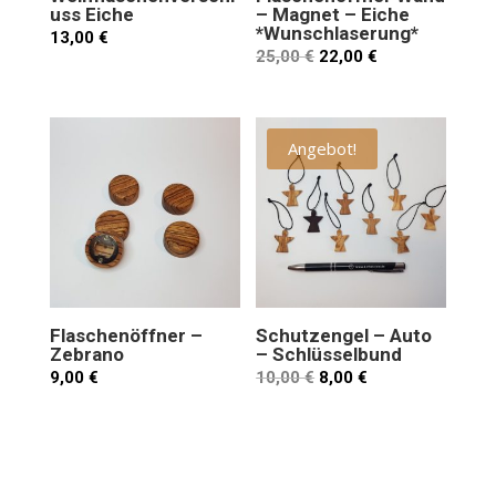
uss Eiche
– Magnet – Eiche
*Wunschlaserung*
13,00
€
25,00
€
22,00
€
Angebot!
Flaschenöffner –
Schutzengel – Auto
Zebrano
– Schlüsselbund
9,00
€
10,00
€
8,00
€